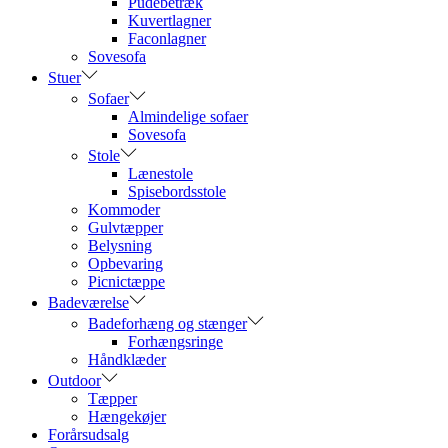
Pudebetræk
Kuvertlagner
Faconlagner
Sovesofa
Stuer
Sofaer
Almindelige sofaer
Sovesofa
Stole
Lænestole
Spisebordsstole
Kommoder
Gulvtæpper
Belysning
Opbevaring
Picnictæppe
Badeværelse
Badeforhæng og stænger
Forhængsringe
Håndklæder
Outdoor
Tæpper
Hængekøjer
Forårsudsalg