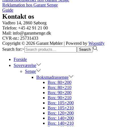
Reklamation hos Garant Senge
Guide
Kontakt os
Vadbro 14, 2860 Søborg
Telefon: +45 42 91 21 00
Mail: info@garantsenge.dk
CVR-nr.: 25731433
Copyright © 2026
Garant Møbler
| Powered by
Woostify
Search for:>
Search
Forside
Soveværelse
Senge
Boksmadrassenge
Box: 80×200
Box: 80×210
Box: 90×200
Box: 90×210
Box: 105×200
Box: 105×210
Box: 120×200
Box: 140×200
Box: 140×210