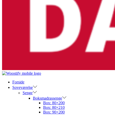
Forside
Soveværelse
Senge
Boksmadrassenge
Box: 80×200
Box: 80×210
Box: 90×200