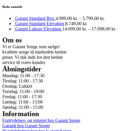
Bedst anmeldt
Garant Standard Box
4.999,00
kr.
–
5.799,00
kr.
Garant Standard Elevation
8.749,00
kr.
Garant Luksus Elevation
14.699,00
kr.
–
17.098,00
kr.
Om os
Vi er Garant Senge som sælger
kvalitets senge til markedets bedste
priser. Vi står inde for den bedste
service til vores kunder.
Åbningstider
Mandag: 11:00 - 17:30
Tirsdag: 11:00 - 17:30
Onsdag: Lukket
Torsdag: 11:00 - 19:00
Fredag: 11:00 - 17:30
Lørdag: 11:00 - 15:00
Søndag: 11:00 - 15:00
Information
Fortrydelses- og returret hos Garant Senge
Garanti hos Garant Senge
Handelsbetingelser hos Garant Senge