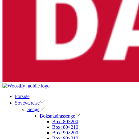
Forside
Soveværelse
Senge
Boksmadrassenge
Box: 80×200
Box: 80×210
Box: 90×200
Box: 90×210