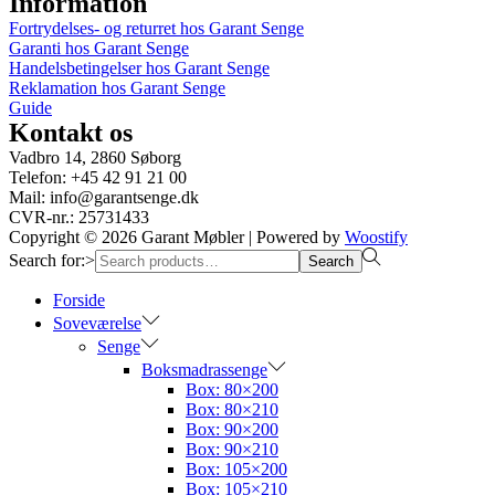
Information
Fortrydelses- og returret hos Garant Senge
Garanti hos Garant Senge
Handelsbetingelser hos Garant Senge
Reklamation hos Garant Senge
Guide
Kontakt os
Vadbro 14, 2860 Søborg
Telefon: +45 42 91 21 00
Mail: info@garantsenge.dk
CVR-nr.: 25731433
Copyright © 2026
Garant Møbler
| Powered by
Woostify
Search for:>
Search
Forside
Soveværelse
Senge
Boksmadrassenge
Box: 80×200
Box: 80×210
Box: 90×200
Box: 90×210
Box: 105×200
Box: 105×210