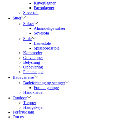
Kuvertlagner
Faconlagner
Sovesofa
Stuer
Sofaer
Almindelige sofaer
Sovesofa
Stole
Lænestole
Spisebordsstole
Kommoder
Gulvtæpper
Belysning
Opbevaring
Picnictæppe
Badeværelse
Badeforhæng og stænger
Forhængsringe
Håndklæder
Outdoor
Tæpper
Hængekøjer
Forårsudsalg
Om os