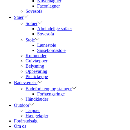
Kuvertlagner
Faconlagner
Sovesofa
Stuer
Sofaer
Almindelige sofaer
Sovesofa
Stole
Lænestole
Spisebordsstole
Kommoder
Gulvtæpper
Belysning
Opbevaring
Picnictæppe
Badeværelse
Badeforhæng og stænger
Forhængsringe
Håndklæder
Outdoor
Tæpper
Hængekøjer
Forårsudsalg
Om os