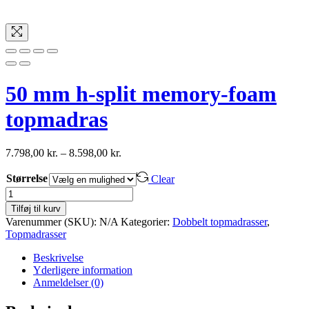
50 mm h-split memory-foam
topmadras
7.798,00
kr.
–
8.598,00
kr.
Størrelse
Clear
50
mm
Tilføj til kurv
h-
Varenummer (SKU):
N/A
Kategorier:
Dobbelt topmadrasser
,
split
Topmadrasser
memory-
foam
Beskrivelse
topmadras
Yderligere information
antal
Anmeldelser (0)