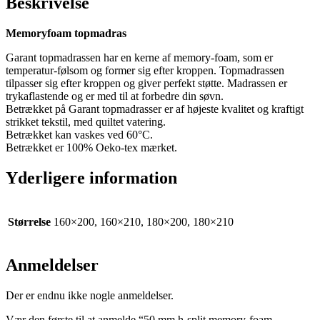
Beskrivelse
Memoryfoam topmadras
Garant topmadrassen har en kerne af memory-foam, som er
temperatur-følsom og former sig efter kroppen. Topmadrassen
tilpasser sig efter kroppen og giver perfekt støtte. Madrassen er
trykaflastende og er med til at forbedre din søvn.
Betrækket på Garant topmadrasser er af højeste kvalitet og kraftigt
strikket tekstil, med quiltet vatering.
Betrækket kan vaskes ved 60°C.
Betrækket er 100% Oeko-tex mærket.
Yderligere information
Størrelse
160×200, 160×210, 180×200, 180×210
Anmeldelser
Der er endnu ikke nogle anmeldelser.
Vær den første til at anmelde “50 mm h-split memory-foam