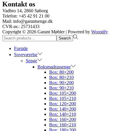
Kontakt os
Vadbro 14, 2860 Søborg
Telefon: +45 42 91 21 00
Mail: info@garantsenge.dk
CVR-nr.: 25731433
Copyright © 2026
Garant Møbler
| Powered by
Woostify
Search
Search
for:>
Forside
Soveværelse
Senge
Boksmadrassenge
Box: 80×200
Box: 80×210
Box: 90×200
Box: 90×210
Box: 105×200
Box: 105×210
Box: 120×200
Box: 140×200
Box: 140×210
Box: 160×200
Box: 160×210
Box: 180×200