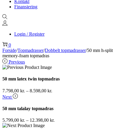
Kontakt
Finansiering
Login / Register
0
Forside
/
Topmadrasser
/
Dobbelt topmadrasser
/
50 mm h-split
memory-foam topmadras
Previous
50 mm latex twin topmadras
7.798,00
kr.
–
8.598,00
kr.
Next
50 mm talalay topmadras
5.799,00
kr.
–
12.398,00
kr.