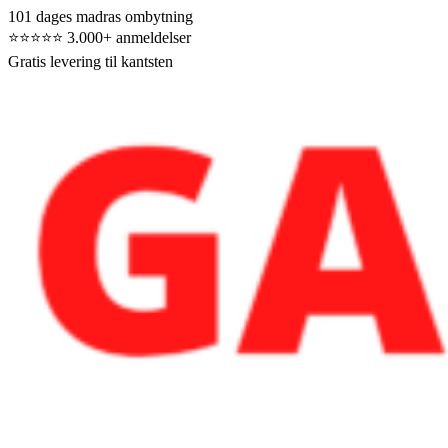
101 dages madras ombytning
⭐⭐⭐⭐⭐ 3.000+ anmeldelser
Gratis levering til kantsten
Skip
Skip
to
to
navigation
content