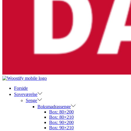
Forside
Soveværelse
Senge
Boksmadrassenge
Box: 80×200
Box: 80×210
Box: 90×200
Box: 90×210