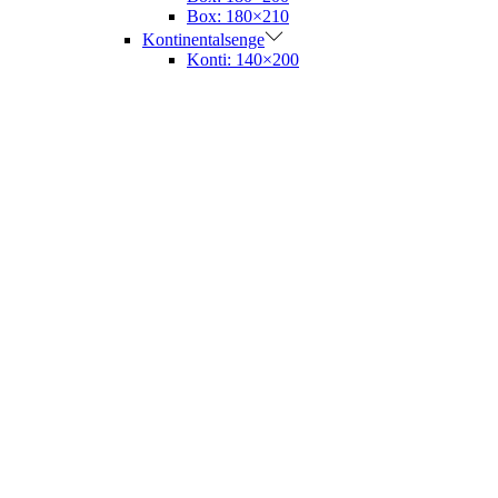
Box: 180×210
Kontinentalsenge
Konti: 140×200
Konti: 180×200
Boxelevationssenge
Boxele: 180×200
Elevationssenge
Madrasser
Topmadrasser
Rullemadrasser
Vådligger
Sengetøj
Puder
Dyner
Sengesæt
Pudebetræk
Kuvertlagner
Faconlagner
Sovesofa
Stuer
Sofaer
Almindelige sofaer
Sovesofa