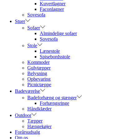
Kuvertlagner
Faconlagner
Sovesofa
Stuer
Sofaer
Almindelige sofaer
Sovesofa
Stole
Lænestole
Spisebordsstole
Kommoder
Gulvtæpper
Belysning
Opbevaring
Picnictæppe
Badeværelse
Badeforhæng og stænger
Forhængsringe
Håndklæder
Outdoor
Tæpper
Hængekøjer
Forårsudsalg
Om os