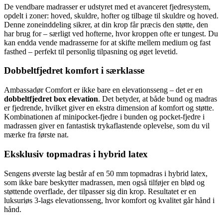
De vendbare madrasser er udstyret med et avanceret fjedresystem,
opdelt i zoner: hoved, skuldre, hofter og tilbage til skuldre og hoved.
Denne zoneinddeling sikrer, at din krop får præcis den støtte, den
har brug for – særligt ved hofterne, hvor kroppen ofte er tungest. Du
kan endda vende madrasserne for at skifte mellem medium og fast
fasthed – perfekt til personlig tilpasning og øget levetid.
Dobbeltfjedret komfort i særklasse
Ambassadør Comfort er ikke bare en elevationsseng – det er en
dobbeltfjedret box elevation
. Det betyder, at både bund og madras
er fjedrende, hvilket giver en ekstra dimension af komfort og støtte.
Kombinationen af minipocket-fjedre i bunden og pocket-fjedre i
madrassen giver en fantastisk trykaflastende oplevelse, som du vil
mærke fra første nat.
Eksklusiv topmadras i hybrid latex
Sengens øverste lag består af en 50 mm topmadras i hybrid latex,
som ikke bare beskytter madrassen, men også tilføjer en blød og
støttende overflade, der tilpasser sig din krop. Resultatet er en
luksuriøs 3-lags elevationsseng, hvor komfort og kvalitet går hånd i
hånd.