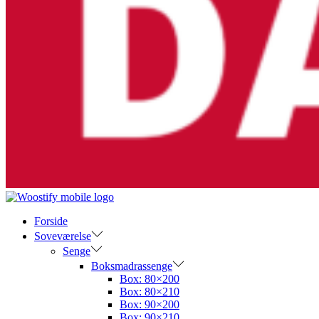
Forside
Soveværelse
Senge
Boksmadrassenge
Box: 80×200
Box: 80×210
Box: 90×200
Box: 90×210