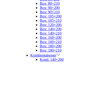
Box: 80×210
Box: 90×200
Box: 90×210
Box: 105×200
Box: 105×210
Box: 120×200
Box: 140×200
Box: 140×210
Box: 160×200
Box: 160×210
Box: 180×200
Box: 180×210
Kontinentalsenge
Konti: 140×200
Konti: 180×200
Boxelevationssenge
Boxele: 180×200
Elevationssenge
Madrasser
Topmadrasser
Rullemadrasser
Vådligger
Sengetøj
Puder