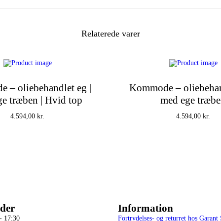
,
x
,
0
1
2
0
Relaterede varer
0
x
4
k
8
a
r
n
.
t
 – oliebehandlet eg |
Kommode – oliebehand
a
.
e træben | Hvid top
med ege træb
l
4.594,00
kr.
4.594,00
kr.
Tilføj til kurv
Tilføj til kurv
der
Information
- 17:30
Fortrydelses- og returret hos Garant