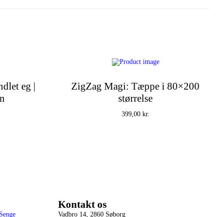
0
k
r
.
.
let eg |
ZigZag Magi: Tæppe i 80×200
en
størrelse
399,00
kr.
Tilføj til kurv
Kontakt os
 Senge
Vadbro 14, 2860 Søborg