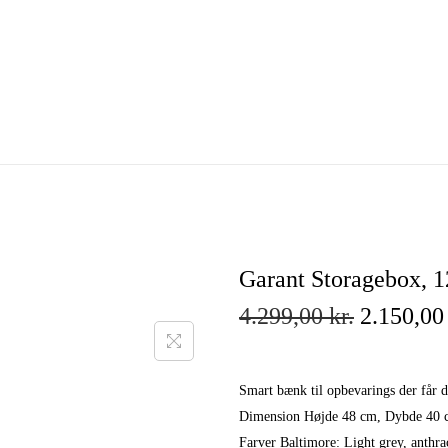
Garant Storagebox, 
4.299,00
kr.
O
2.150,0
r
i
Smart bænk til opbevarings der får d
g
Dimension Højde 48 cm, Dybde 40 
i
Farver Baltimore: Light grey, anthrac