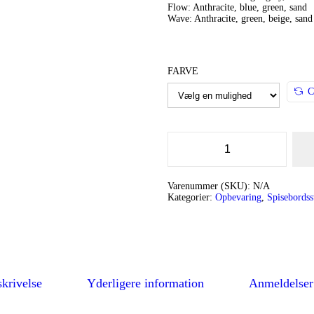
n
Flow: Anthracite, blue, green, sand
a
Wave: Anthracite, green, beige, sand
l
p
FARVE
r
C
i
c
e
w
G
a
a
r
Varenummer (SKU):
N/A
s
a
Kategorier:
Opbevaring
,
Spisebordss
n
:
t
S
4
t
o
.
r
2
a
g
krivelse
Yderligere information
Anmeldelser
9
e
b
9
o