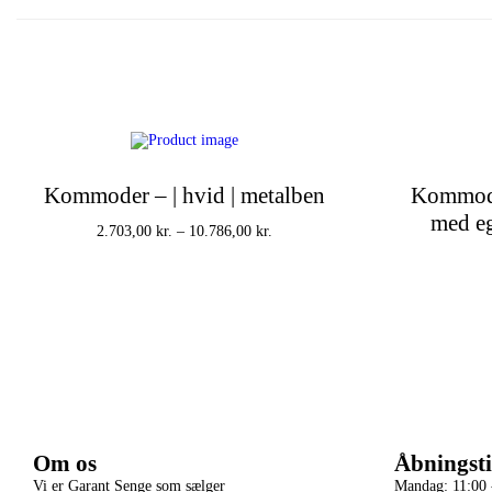
Kommoder – | hvid | metalben
Kommode
med eg
2.703,00
kr.
–
10.786,00
kr.
Vælg muligheder
Om os
Åbningsti
Vi er Garant Senge som sælger
Mandag: 11:00 