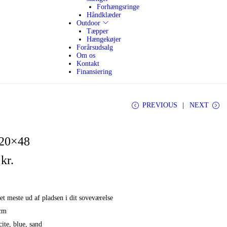
Forhængsringe
Håndklæder
Outdoor
Tæpper
Hængekøjer
Forårsudsalg
Om os
Kontakt
Finansiering
PREVIOUS
NEXT
120×48
0
kr.
C
u
r
et meste ud af pladsen i dit soveværelse
r
cm
e
ite, blue, sand