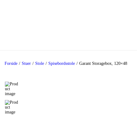
Forside
/
Stuer
/
Stole
/
Spisebordsstole
/
Garant Storagebox, 120×48