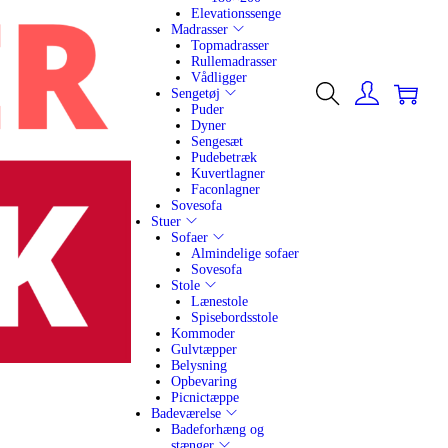
Elevationssenge
Madrasser
Topmadrasser
Rullemadrasser
Vådligger
0
Sengetøj
Puder
Dyner
Sengesæt
Pudebetræk
Kuvertlagner
Faconlagner
Sovesofa
Stuer
Sofaer
Almindelige sofaer
Sovesofa
Stole
Lænestole
Spisebordsstole
Kommoder
Gulvtæpper
Belysning
Opbevaring
Picnictæppe
Badeværelse
Badeforhæng og
stænger