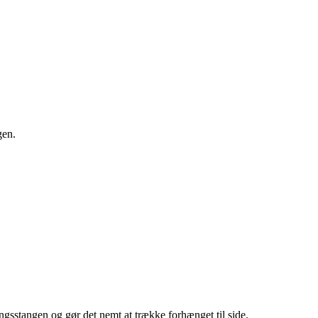
gen.
gsstangen og gør det nemt at trække forhænget til side.