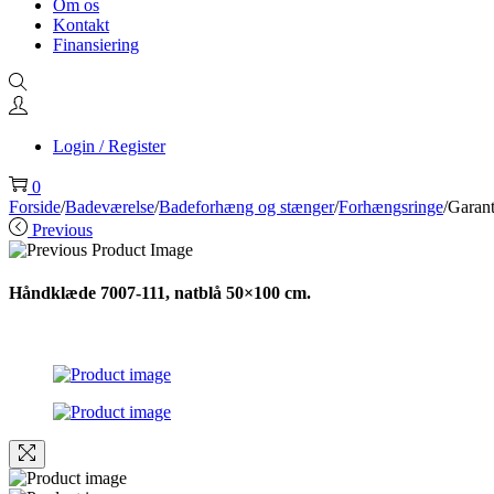
Om os
Kontakt
Finansiering
Login / Register
0
Forside
/
Badeværelse
/
Badeforhæng og stænger
/
Forhængsringe
/
Garant
Previous
Håndklæde 7007-111, natblå 50×100 cm.