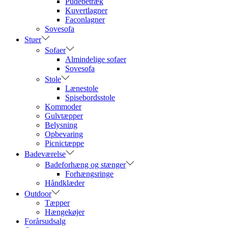
Pudebetræk
Kuvertlagner
Faconlagner
Sovesofa
Stuer
Sofaer
Almindelige sofaer
Sovesofa
Stole
Lænestole
Spisebordsstole
Kommoder
Gulvtæpper
Belysning
Opbevaring
Picnictæppe
Badeværelse
Badeforhæng og stænger
Forhængsringe
Håndklæder
Outdoor
Tæpper
Hængekøjer
Forårsudsalg