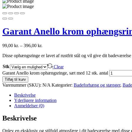
Garant Anello krom ophængsring
99,00
kr.
–
396,00
kr.
Disse ophængsringe er lavet af rustfrit stål og vil give dit badeværelse
Stk
Clear
Garant Anello krom ophængsringe, sæt med 12 stk. antal
Tilføj til kurv
Varenummer (SKU):
N/A
Kategorier:
Badeforhæng og stænger
,
Bade
Beskrivelse
Yderligere information
Anmeldelser (0)
Beskrivelse
Oplev en eksklusiv og stilfuld atmosfære i dit badeværelse med disse