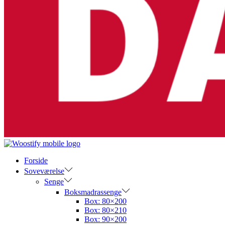
Forside
Soveværelse
Senge
Boksmadrassenge
Box: 80×200
Box: 80×210
Box: 90×200