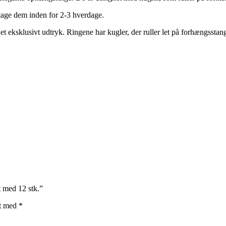
dtage dem inden for 2-3 hverdage.
e et eksklusivt udtryk. Ringene har kugler, der ruller let på forhængsstan
 med 12 stk.”
et med
*