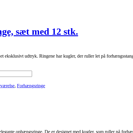
e, sæt med 12 stk.
 et eksklusivt udtryk. Ringene har kugler, der ruller let på forhængsstan
værelse
,
Forhængsringe
 elegante ophængsringe. De er designet med kugler, som ruller på forhæn