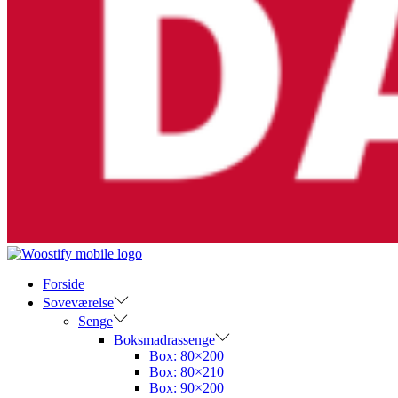
Forside
Soveværelse
Senge
Boksmadrassenge
Box: 80×200
Box: 80×210
Box: 90×200