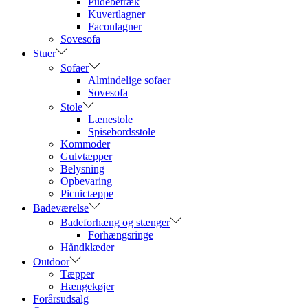
Pudebetræk
Kuvertlagner
Faconlagner
Sovesofa
Stuer
Sofaer
Almindelige sofaer
Sovesofa
Stole
Lænestole
Spisebordsstole
Kommoder
Gulvtæpper
Belysning
Opbevaring
Picnictæppe
Badeværelse
Badeforhæng og stænger
Forhængsringe
Håndklæder
Outdoor
Tæpper
Hængekøjer
Forårsudsalg