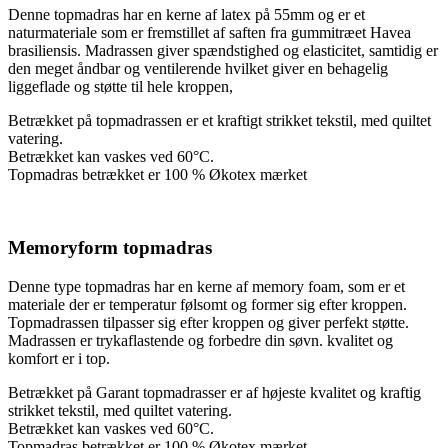
Denne topmadras har en kerne af latex på 55mm og er et
naturmateriale som er fremstillet af saften fra gummitræet Havea
brasiliensis. Madrassen giver spændstighed og elasticitet, samtidig er
den meget åndbar og ventilerende hvilket giver en behagelig
liggeflade og støtte til hele kroppen,
Betrækket på topmadrassen er et kraftigt strikket tekstil, med quiltet
vatering.
Betrækket kan vaskes ved 60°C.
Topmadras betrækket er 100 % Økotex mærket
Memoryform topmadras
Denne type topmadras har en kerne af memory foam, som er et
materiale der er temperatur følsomt og former sig efter kroppen.
Topmadrassen tilpasser sig efter kroppen og giver perfekt støtte.
Madrassen er trykaflastende og forbedre din søvn. kvalitet og
komfort er i top.
Betrækket på Garant topmadrasser er af højeste kvalitet og kraftig
strikket tekstil, med quiltet vatering.
Betrækket kan vaskes ved 60°C.
Topmadras betrækket er 100 % Økotex mærket