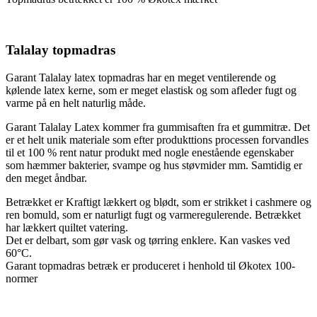
Talalay topmadras
Garant Talalay latex topmadras har en meget ventilerende og
kølende latex kerne, som er meget elastisk og som afleder fugt og
varme på en helt naturlig måde.
Garant Talalay Latex kommer fra gummisaften fra et gummitræ. Det
er et helt unik materiale som efter produkttions processen forvandles
til et 100 % rent natur produkt med nogle enestående egenskaber
som hæmmer bakterier, svampe og hus støvmider mm. Samtidig er
den meget åndbar.
Betrækket er Kraftigt lækkert og blødt, som er strikket i cashmere og
ren bomuld, som er naturligt fugt og varmeregulerende. Betrækket
har lækkert quiltet vatering.
Det er delbart, som gør vask og tørring enklere. Kan vaskes ved
60°C.
Garant topmadras betræk er produceret i henhold til Økotex 100-
normer