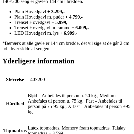
140×200 seng er gavlen 144 cm i bredden.
Plain Hovedgavl
+ 3.299,-
Plain Hovedgavl m. puder
+ 4.799,-
Trenset Hovedgavl
+ 5.999,-
Trenset Hovedgavl m. ramme
+ 6.099,-
LED Hovedgavl m. lys
+ 6.999,-
*Bemærk at alle gavle er 144 cm bredde, det vil sige at de går 2 cm
ud i hver sidde af sengen.
Yderligere information
Størrelse
140×200
Blød – Anbefales til person u. 50 kg., Medium –
Anbefales til person u. 75 kg., Fast – Anbefales til
Hårdhed
person på 75-95 kg., X-fast – Anbefales til person +95
kg.
Latex topmadras, Momory foam topmadras, Talalay
Topmadras
topmadras + 3.599,-