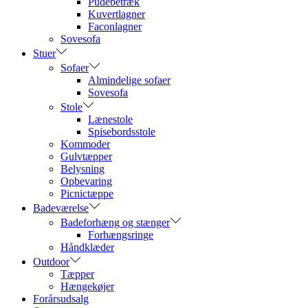
Pudebetræk
Kuvertlagner
Faconlagner
Sovesofa
Stuer
Sofaer
Almindelige sofaer
Sovesofa
Stole
Lænestole
Spisebordsstole
Kommoder
Gulvtæpper
Belysning
Opbevaring
Picnictæppe
Badeværelse
Badeforhæng og stænger
Forhængsringe
Håndklæder
Outdoor
Tæpper
Hængekøjer
Forårsudsalg