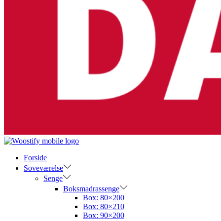
Forside
Soveværelse
Senge
Boksmadrassenge
Box: 80×200
Box: 80×210
Box: 90×200