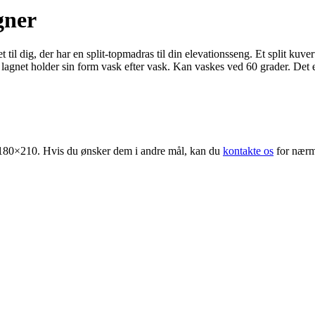
gner
til dig, der har en split-topmadras til din elevationsseng. Et split kuve
lagnet holder sin form vask efter vask. Kan vaskes ved 60 grader. Det e
180×210. Hvis du ønsker dem i andre mål, kan du
kontakte os
for nærm