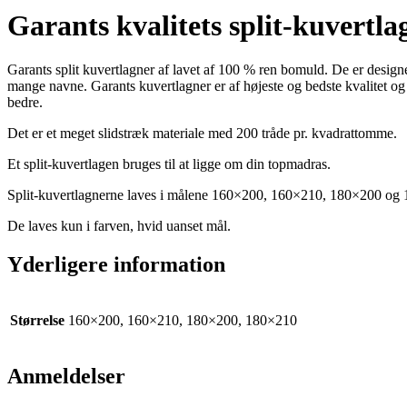
Garants kvalitets split-kuvertla
Garants split kuvertlagner af lavet af 100 % ren bomuld. De er designet 
mange navne. Garants kuvertlagner er af højeste og bedste kvalitet og 
bedre.
Det er et meget slidstræk materiale med 200 tråde pr. kvadrattomme.
Et split-kuvertlagen bruges til at ligge om din topmadras.
Split-kuvertlagnerne laves i målene 160×200, 160×210, 180×200 og 
De laves kun i farven, hvid uanset mål.
Yderligere information
Størrelse
160×200, 160×210, 180×200, 180×210
Anmeldelser