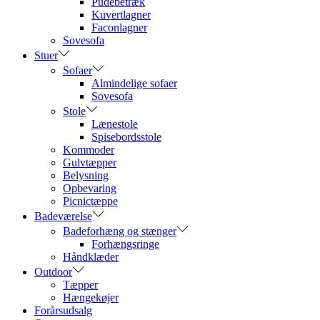
Pudebetræk
Kuvertlagner
Faconlagner
Sovesofa
Stuer
Sofaer
Almindelige sofaer
Sovesofa
Stole
Lænestole
Spisebordsstole
Kommoder
Gulvtæpper
Belysning
Opbevaring
Picnictæppe
Badeværelse
Badeforhæng og stænger
Forhængsringe
Håndklæder
Outdoor
Tæpper
Hængekøjer
Forårsudsalg