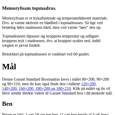
Memoryfoam topmadras.
Memoryfoam er et trykaflastende og temperaturfølsomt materiale.
Dvs. at varme aktivere en blødhed i topmadrassen. Så lige ved
berøring føles madrassen hård, men ved varme “tøer” den op.
Topmadrassen tilpasser sig kroppens temperatur og udligner
kroppens tryk i madrassen, dvs. at kroppen synker ned, indtil
vægten er jævnt fordelt.
Betrækket på topmadrassen er vaskbart ved 60 grader.
Mål
Denne Garant Standard Boxmadras laves i målet 80×200, 90×200
og 90×210, men du kan også finde den i målene
120×200,
140×200
,
160×200, 180×200 og 180×210
. Klik på målet og du vil
blive sendte direkte videre til Garant Standard box i dit ønskede mål.
Ben
Prisen er inkl. 1 sæt 18 cm træ ben. (1 sæt ben består af 4 stk ben)