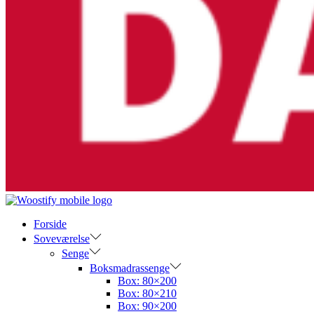
Forside
Soveværelse
Senge
Boksmadrassenge
Box: 80×200
Box: 80×210
Box: 90×200