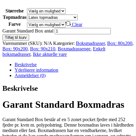
Størrelse
Topmadras
Farve
Clear
Garant Standard Box antal
Tilføj til kurv
Varenummer (SKU):
N/A
Kategorier:
Boksmadrasser
,
Box: 80x200
,
Box: 90x200
,
Box: 90x210
,
Boxmadrassenge
,
Enkelt
boksmadrasser
,
Ikke aktuelle vare
Beskrivelse
Yderligere information
Anmeldelser (0)
Beskrivelse
Garant Standard Boxmadras
Garant Standard Box består af en 5 zonet pocket fjedre med 252
fjedre pr. kvm m. polypolstring. Denne boxmadras laves i hårdheden
medium eller fast. Boxmadrassen har en vendbarkerne, hvilket
betyder at du kan vende madrassen/kernen om i sengen, og udnytte