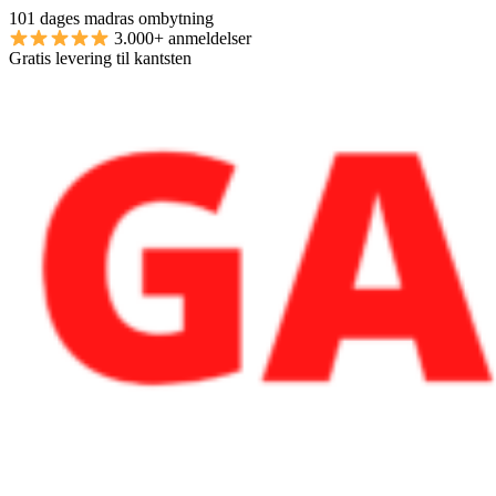
101 dages madras ombytning
3.000+ anmeldelser
Gratis levering til kantsten
Skip
Skip
to
to
navigation
content