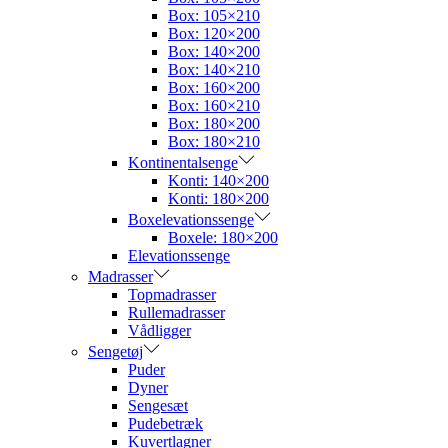
Box: 105×210
Box: 120×200
Box: 140×200
Box: 140×210
Box: 160×200
Box: 160×210
Box: 180×200
Box: 180×210
Kontinentalsenge
Konti: 140×200
Konti: 180×200
Boxelevationssenge
Boxele: 180×200
Elevationssenge
Madrasser
Topmadrasser
Rullemadrasser
Vådligger
Sengetøj
Puder
Dyner
Sengesæt
Pudebetræk
Kuvertlagner