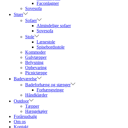
Faconlagner
Sovesofa
Stuer
Sofaer
Almindelige sofaer
Sovesofa
Stole
Lænestole
Spisebordsstole
Kommoder
Gulvtæpper
Belysning
Opbevaring
Picnictæppe
Badeværelse
Badeforhæng og stænger
Forhængsringe
Håndklæder
Outdoor
Tæpper
Hængekøjer
Forårsudsalg
Om os
Kontakt