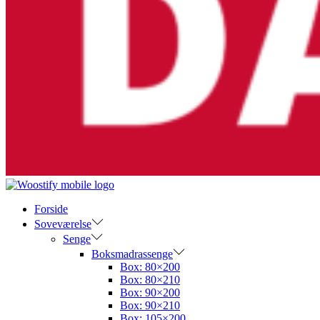
Forside
Soveværelse
Senge
Boksmadrassenge
Box: 80×200
Box: 80×210
Box: 90×200
Box: 90×210
Box: 105×200